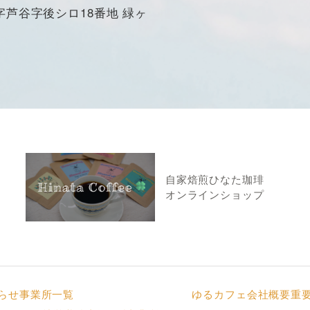
芦谷字後シロ18番地 緑ヶ
自家焙煎ひなた珈琲
オンラインショップ
らせ
事業所一覧
ゆるカフェ
会社概要
重