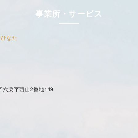
事業所・サービス
所ひなた
六栗字西山2番地149